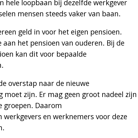
 hele loopbaan bij dezelfde werkgever
sselen mensen steeds vaker van baan.
ereen
geld in voor
het
eigen pensioen.
 aan het pensioen van ouderen.
Bij de
ioen kan dit
voor bepaalde
n
.
de overstap naar de nieuwe
ig
moet zijn
.
Er mag geen groot nadeel zijn
e groepen.
Daarom
n
w
erkgevers
en werknemers
voor deze
n.