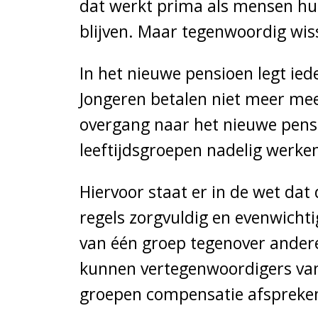
dat werkt prima als mensen hun
blijven. Maar tegenwoordig wi
In het nieuwe pensioen leg
t
ied
Jongeren betalen
niet meer mee
overgang naar het nieuwe pens
leeftijdsgroepen
nadelig werke
Hiervoor
staat
er in de wet
dat
regels
zorgvuldig en evenwicht
van één gro
ep t
egenover ander
kunnen
vert
e
gen
w
oordigers
va
groepen compensatie afspreke