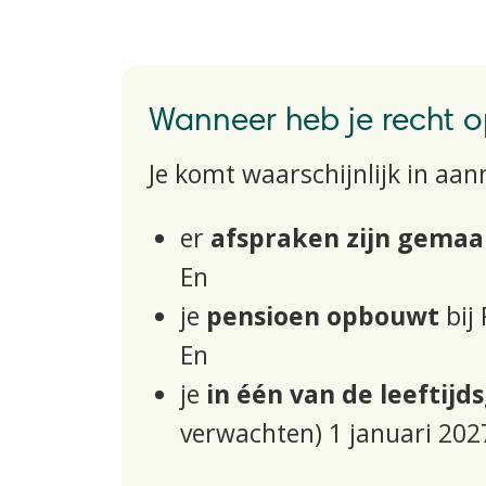
Wanneer heb je recht 
Je komt waarschijnlijk in aa
er
afspraken zijn gemaa
E
n
je
p
ensioen opbouwt
bij
En
je
in
één van de leeftijd
verwachten
)
1 januari 202