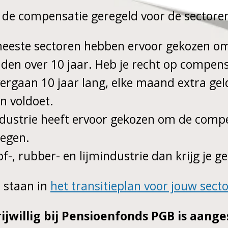
s de compensatie geregeld voor de sectore
eeste sectoren hebben ervoor gekozen om
iden over 10 jaar. Heb je recht op compensa
rgaan 10 jaar lang, elke maand extra geld
n voldoet.
ndustrie heeft ervoor gekozen om de compe
oegen.
of-, rubber- en lijmindustrie dan krijg je 
e
staan
in
het transitieplan voor jouw sect
rijwillig bij Pensioenfonds PGB is aang