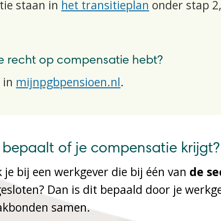
tie
staan in
het transitieplan
o
nder stap 2
je recht op compensatie hebt?
t in
mijnpgbpensioen.nl
.
 bepaalt of je compensatie krijgt?
 je bij een werkgever die bij één van
de se
esloten? Dan is dit bepaald door je werkg
akbonden samen.