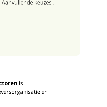
, Aanvullende keuzes
.
ctoren
is
eversorganisatie en