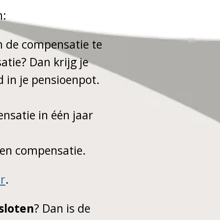
n:
 de compensatie te
tie? Dan krijg je
 in je pensioenpot.
nsatie in één jaar
geen compensatie.
or
.
esloten
? Dan is de